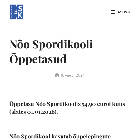
Skip
MENU
to
content
Site
Overlay
Nõo Spordikooli
Õppetasud
By
9. veebr 2024
Merike
Olesk
Õppetasu Nõo Spordikoolis 54,90 eurot kuus
(alates 01.01.2026).
Nõo Spordikool kasutab õppelepingute