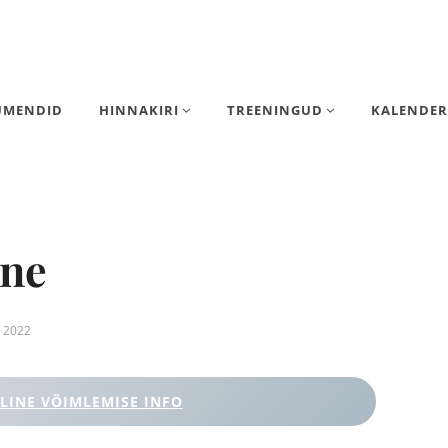
UMENDID
HINNAKIRI
TREENINGUD
KALENDER
ine
t 2022
LINE VÕIMLEMISE INFO