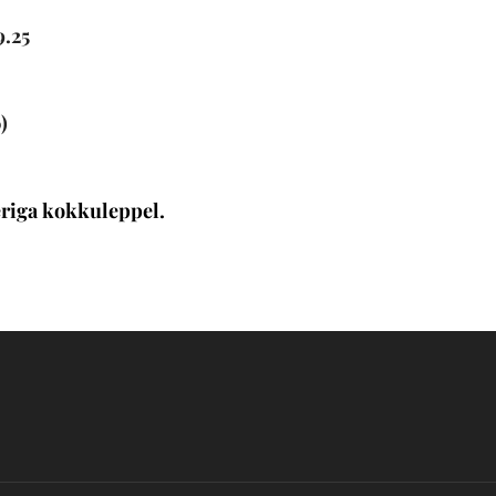
19.25
)
eriga kokkuleppel.