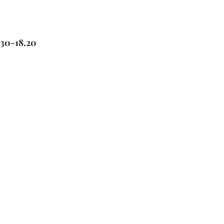
.30-18.20
………..
o)