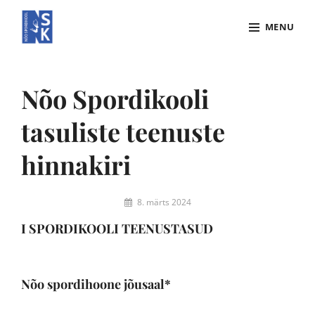
Skip
MENU
to
content
Site
Overlay
Nõo Spordikooli
tasuliste teenuste
hinnakiri
By
8. märts 2024
Merike
I SPORDIKOOLI TEENUSTASUD
Olesk
Nõo spordihoone jõusaal*