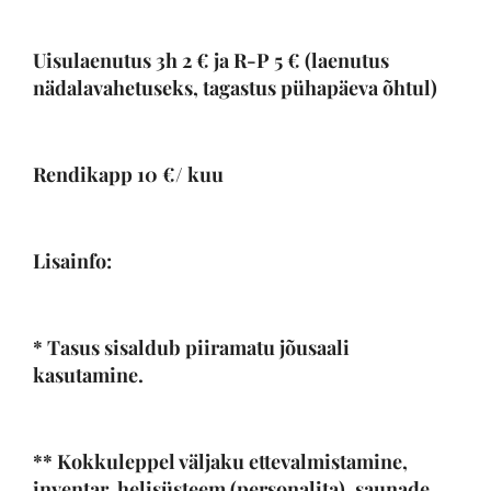
Uisulaenutus 3h
2
€ ja R-P
5
€ (laenutus
nädalavahetuseks, tagastus pühapäeva õhtul)
Rendikapp
10
€/ kuu
Lisainfo:
* Tasus sisaldub piiramatu jõusaali
kasutamine.
** Kokkuleppel väljaku ettevalmistamine,
inventar, helisüsteem (personalita), saunade