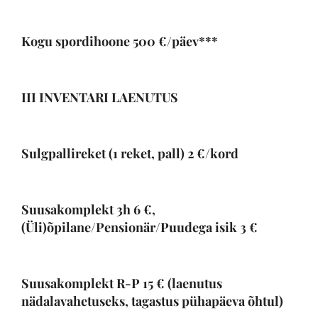
Kogu spordihoone
500
€/päev***
III INVENTARI LAENUTUS
Sulgpallireket (1 reket, pall)
2
€/kord
Suusakomplekt 3h
6
€,
(Üli)õpilane/Pensionär/Puudega isik
3
€
Suusakomplekt R-P 1
5
€ (laenutus
nädalavahetuseks, tagastus pühapäeva õhtul)