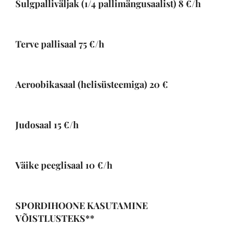
Sulgpalliväljak (1/4 pallimängusaalist)
8
€/h
Terve pallisaal
75
€/h
Aeroobikasaal (helisüsteemiga)
20
€
Judosaal
15
€/h
Väike peeglisaal 1
0
€/h
SPORDIHOONE KASUTAMINE
VÕISTLUSTEKS**